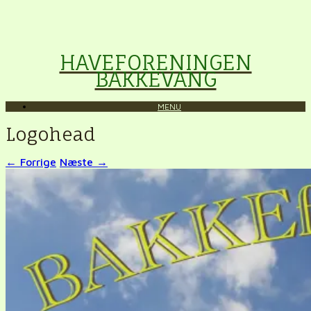
HAVEFORENINGEN
BAKKEVANG
MENU
Logohead
← Forrige
Næste →