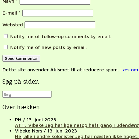
Navn
*
E-mail
*
Websted
Notify me of follow-up comments by email.
Notify me of new posts by email.
Dette site anvender Akismet til at reducere spam.
Læs om 
Søg på siden
Over hækken
PH
/
13. juni 2023
ATT: Vibeke Jeg har lige netop haft gang i udendørs
Vibeke Nors
/
13. juni 2023
Hej alle i andre kolonister Jeg har næsten ikke noget..