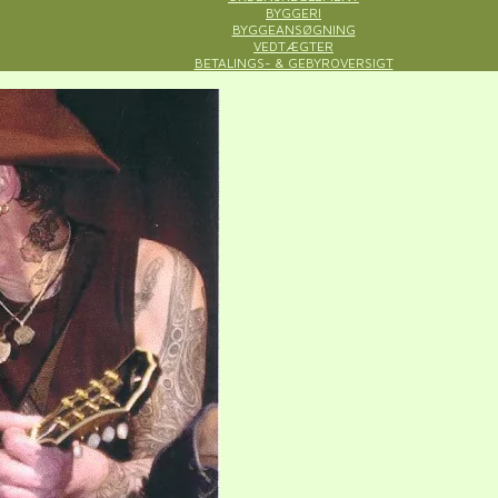
BYGGERI
BYGGEANSØGNING
VEDTÆGTER
BETALINGS- & GEBYROVERSIGT