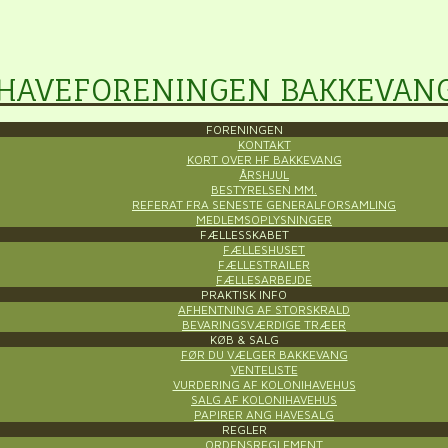
HAVEFORENINGEN BAKKEVAN
FORENINGEN
KONTAKT
KORT OVER HF BAKKEVANG
ÅRSHJUL
BESTYRELSEN MM.
REFERAT FRA SENESTE GENERALFORSAMLING
MEDLEMSOPLYSNINGER
FÆLLESSKABET
FÆLLESHUSET
FÆLLESTRAILER
FÆLLESARBEJDE
PRAKTISK INFO
AFHENTNING AF STORSKRALD
BEVARINGSVÆRDIGE TRÆER
KØB & SALG
FØR DU VÆLGER BAKKEVANG
VENTELISTE
VURDERING AF KOLONIHAVEHUS
SALG AF KOLONIHAVEHUS
PAPIRER ANG HAVESALG
REGLER
ORDENSREGLEMENT