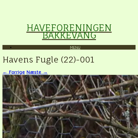
HAVEFORENINGEN
BAKKEVANG
MENU
Havens Fugle (22)-001
← Forrige
Næste →