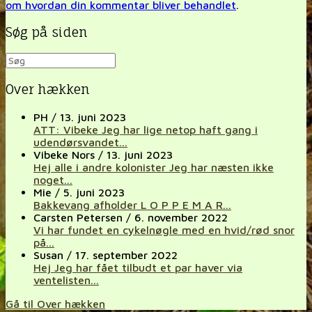
om hvordan din kommentar bliver behandlet
.
Søg på siden
Over hækken
PH
/
13. juni 2023
ATT: Vibeke Jeg har lige netop haft gang i
udendørsvandet...
Vibeke Nors
/
13. juni 2023
Hej alle i andre kolonister Jeg har næsten ikke
noget...
Mie
/
5. juni 2023
Bakkevang afholder L O P P E M A R...
Carsten Petersen
/
6. november 2022
Vi har fundet en cykelnøgle med en hvid/rød snor
på...
Susan
/
17. september 2022
Hej Jeg har fået tilbudt et par haver via
ventelisten...
Gå til Over hækken