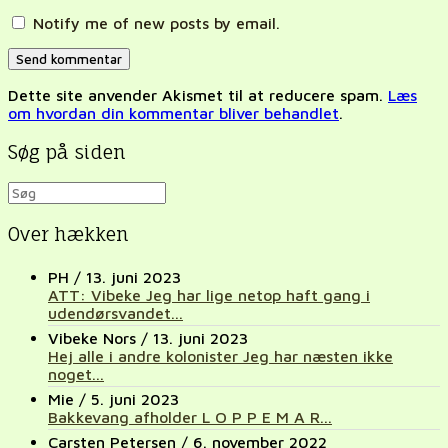
Notify me of new posts by email.
Dette site anvender Akismet til at reducere spam.
Læs
om hvordan din kommentar bliver behandlet
.
Søg på siden
Over hækken
PH
/
13. juni 2023
ATT: Vibeke Jeg har lige netop haft gang i
udendørsvandet...
Vibeke Nors
/
13. juni 2023
Hej alle i andre kolonister Jeg har næsten ikke
noget...
Mie
/
5. juni 2023
Bakkevang afholder L O P P E M A R...
Carsten Petersen
/
6. november 2022