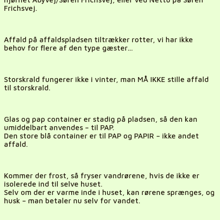
Frichsvej.
Affald på affaldspladsen tiltrækker rotter, vi har ikke
behov for flere af den type gæster…
Storskrald fungerer ikke i vinter,
man
MÅ IKKE stille affald
til storskrald.
Glas og pap container er stadig på pladsen, så den kan
umiddelbart anvendes – til PAP.
Den store blå container er til PAP og PAPIR – ikke andet
affald.
Kommer der frost, så fryser vandrørene, hvis de ikke er
isolerede ind til selve huset.
Selv om der er varme inde i huset, kan rørene sprænges, og
husk –
man
betaler nu selv for vandet.