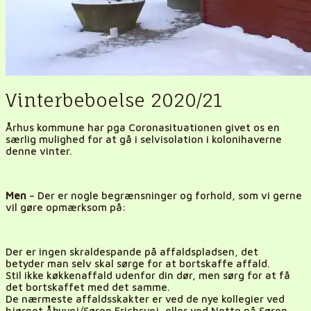
Vinterbeboelse 2020/21
Århus kommune har pga Coronasituationen givet os en
særlig mulighed for at gå i selvisolation i kolonihaverne
denne vinter.
Men
– Der er nogle begrænsninger og forhold, som vi gerne
vil gøre opmærksom på:
Der er ingen skraldespande på affaldspladsen, det
betyder
man
selv skal sørge for at bortskaffe affald.
Stil ikke køkkenaffald udenfor din dør, men sørg for at få
det bortskaffet med det samme.
De nærmeste affaldsskakter er ved de nye kollegier ved
hjørnet Åbyvej/Søren Frichsvej, eller ved Netto på Søren