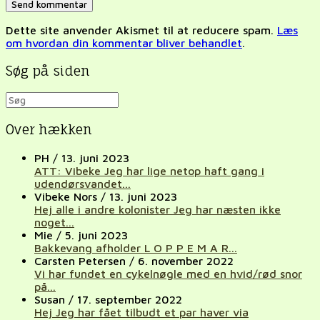
Dette site anvender Akismet til at reducere spam.
Læs
om hvordan din kommentar bliver behandlet
.
Søg på siden
Over hækken
PH
/
13. juni 2023
ATT: Vibeke Jeg har lige netop haft gang i
udendørsvandet...
Vibeke Nors
/
13. juni 2023
Hej alle i andre kolonister Jeg har næsten ikke
noget...
Mie
/
5. juni 2023
Bakkevang afholder L O P P E M A R...
Carsten Petersen
/
6. november 2022
Vi har fundet en cykelnøgle med en hvid/rød snor
på...
Susan
/
17. september 2022
Hej Jeg har fået tilbudt et par haver via