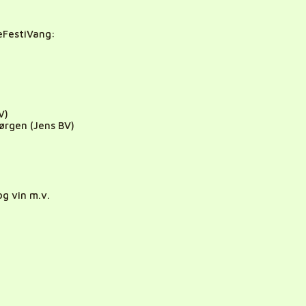
eFestiVang:
V)
ørgen (Jens BV)
g vin m.v.