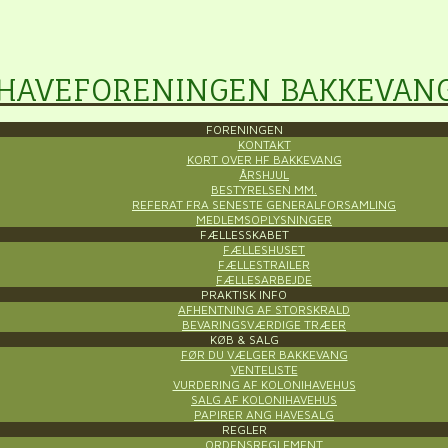
HAVEFORENINGEN BAKKEVAN
FORENINGEN
KONTAKT
KORT OVER HF BAKKEVANG
ÅRSHJUL
BESTYRELSEN MM.
REFERAT FRA SENESTE GENERALFORSAMLING
MEDLEMSOPLYSNINGER
FÆLLESSKABET
FÆLLESHUSET
FÆLLESTRAILER
FÆLLESARBEJDE
PRAKTISK INFO
AFHENTNING AF STORSKRALD
BEVARINGSVÆRDIGE TRÆER
KØB & SALG
FØR DU VÆLGER BAKKEVANG
VENTELISTE
VURDERING AF KOLONIHAVEHUS
SALG AF KOLONIHAVEHUS
PAPIRER ANG HAVESALG
REGLER
ORDENSREGLEMENT