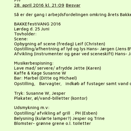
28. april 2016 kl. 21:09
Besvar
Så er der gang i arbejdsfordelingen omkring årets Bakk
BAKKEfestiVANG 2016
Lørdag d. 25 Juni
Tovholder:
Scene:
Opbygning af scene (fredag) Leif (Christen)
Opstilling/afhentning af lyd og lys Hans- Jørgen (Jens B
Afvikling (instrumenter og gear ved sceneskift) Hans- J
Musikerbespisning:
Lave mad/ servere/ afrydde Jette (Karen)
Kaffe & Kage Susanne W
Bar: Marbel (Ditte og Michael)
Opstilling, Barvagter, indkøb af fustager samt vand o
Tryk: Susanne W, Jesper
Plakater, øl/vand-billetter (kontor)
Udsmykning m.v:
Opstilling/ afvikling af grill . PH (Esben)
Belysning (kulørte lamper?) Jesper og Trine
Blomster- grønne grene o.l. toiletter