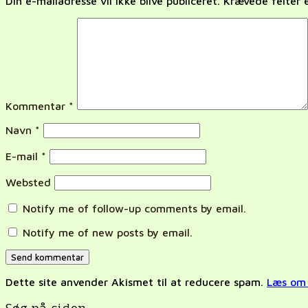
Din e-mailadresse vil ikke blive publiceret.
Krævede felter
Kommentar
*
Navn
*
E-mail
*
Websted
Notify me of follow-up comments by email.
Notify me of new posts by email.
Dette site anvender Akismet til at reducere spam.
Læs om 