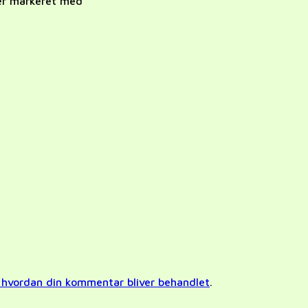
 er markeret med
*
hvordan din kommentar bliver behandlet
.