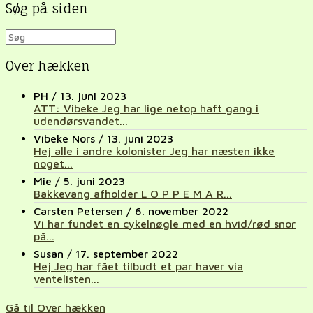
Søg på siden
Over hækken
PH
/
13. juni 2023
ATT: Vibeke Jeg har lige netop haft gang i
udendørsvandet...
Vibeke Nors
/
13. juni 2023
Hej alle i andre kolonister Jeg har næsten ikke
noget...
Mie
/
5. juni 2023
Bakkevang afholder L O P P E M A R...
Carsten Petersen
/
6. november 2022
Vi har fundet en cykelnøgle med en hvid/rød snor
på...
Susan
/
17. september 2022
Hej Jeg har fået tilbudt et par haver via
ventelisten...
Gå til Over hækken