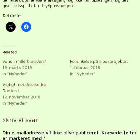
der ellers kunne være årsagen), og ikke får lukket igen, og det
giver tidsspild ifbm trykprøvningen.
Del dette:
Related
Vand i målerbrønden?
Forsinkelse på kloakprojektet
19. marts 2019
1. februar 2018
In "Nyheder"
In "Nyheder"
Vigtig! meddelelse fra
DanJord
12. november 2018
In "Nyheder"
Skriv et svar
Din e-mailadresse vil ikke blive publiceret.
Krævede felter
er markeret med
*