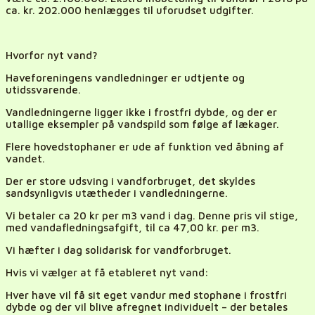
ca. kr. 202.000 henlægges til uforudset udgifter.
Hvorfor nyt vand?
Haveforeningens vandledninger er udtjente og
utidssvarende.
Vandledningerne ligger ikke i frostfri dybde, og der er
utallige eksempler på vandspild som følge af lækager.
Flere hovedstophaner er ude af funktion ved åbning af
vandet.
Der er store udsving i vandforbruget, det skyldes
sandsynligvis utætheder i vandledningerne.
Vi betaler ca 20 kr per m3 vand i dag. Denne pris vil stige,
med vandafledningsafgift, til ca 47,00 kr. per m3.
Vi hæfter i dag solidarisk for vandforbruget.
Hvis vi vælger at få etableret nyt vand:
Hver have vil få sit eget vandur med stophane i frostfri
dybde og der vil blive afregnet individuelt – der betales