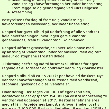
vandløsning i haveforeningen herunder finansiering.
Fremlæggelse og gennemgang ved Kurt Helgesen.
Afstemning
Bestyrelsens forslag til fremtidig vandløsning i
haveforeningen Bakkevang, herunder finansiering.
Danjord har givet tilbud på udskiftning af alle vandrør i
hele haveforeningen, hvor ingen gamle vandrør
genanvendes, frem til vandbrønd i kolonihaven.
Danjord udfører gravearbejde i hver kolonihave med
opsætning af vandbrønd, indenfor hækken, med digitalt
måleur og stophane i frostfri dybde.
Tilslutning herfra og ind til huset skal udføres for egen
regning af autoriseret og godkendt vand- og kloakmester.
Danjord’s tilbud på ca. 15.700 kr per havelod dækker: Nye
vandrør i haveforeningen afsluttende med vandbrønd,
stophane, godkendt digital vandmåler.
Finansiering: Der tages 200.000 af egenkapitalen,
derudover er der opsparet 354.000 på ekstra indbetaling til
vandrør ved udgangen af 2017. Resten lånefinansieres
med et lån i Arbejdernes Landsbank hvor lånebehovet vil
være ca. 2.100.000. Ekstra indbetaling til vandrør i 2018 på