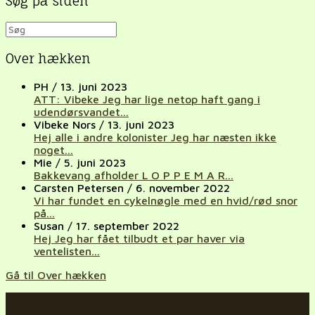
Søg på siden
Over hækken
PH
/
13. juni 2023
ATT: Vibeke Jeg har lige netop haft gang i
udendørsvandet...
Vibeke Nors
/
13. juni 2023
Hej alle i andre kolonister Jeg har næsten ikke
noget...
Mie
/
5. juni 2023
Bakkevang afholder L O P P E M A R...
Carsten Petersen
/
6. november 2022
Vi har fundet en cykelnøgle med en hvid/rød snor
på...
Susan
/
17. september 2022
Hej Jeg har fået tilbudt et par haver via
ventelisten...
Gå til Over hækken