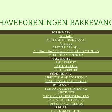
HAVEFORENINGEN BAKKEVAN
FORENINGEN
KONTAKT
KORT OVER HF BAKKEVANG
ÅRSHJUL
BESTYRELSEN MM.
REFERAT FRA SENESTE GENERALFORSAMLING
MEDLEMSOPLYSNINGER
FÆLLESSKABET
FÆLLESHUSET
FÆLLESTRAILER
FÆLLESARBEJDE
PRAKTISK INFO
AFHENTNING AF STORSKRALD
BEVARINGSVÆRDIGE TRÆER
KØB & SALG
FØR DU VÆLGER BAKKEVANG
VENTELISTE
VURDERING AF KOLONIHAVEHUS
SALG AF KOLONIHAVEHUS
PAPIRER ANG HAVESALG
REGLER
ORDENSREGLEMENT