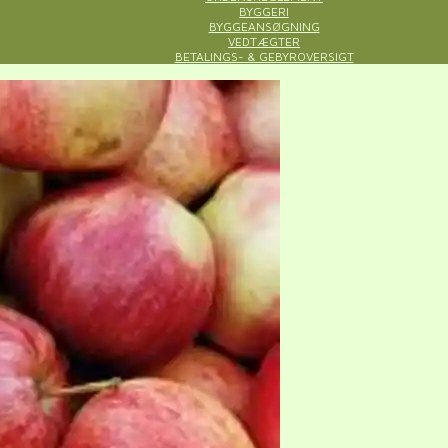
BYGGERI
BYGGEANSØGNING
VEDTÆGTER
BETALINGS- & GEBYROVERSIGT