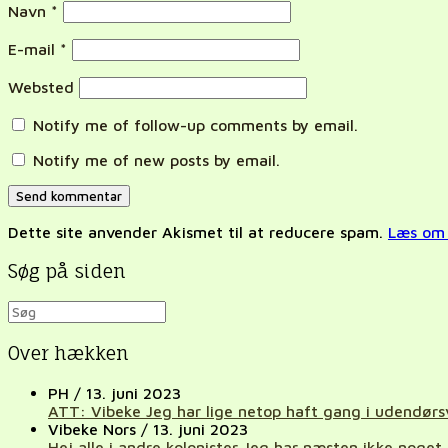
Navn
*
E-mail
*
Websted
Notify me of follow-up comments by email.
Notify me of new posts by email.
Dette site anvender Akismet til at reducere spam.
Læs om 
Søg på siden
Over hækken
PH
/
13. juni 2023
ATT: Vibeke Jeg har lige netop haft gang i udendørs
Vibeke Nors
/
13. juni 2023
Hej alle i andre kolonister Jeg har næsten ikke noget..