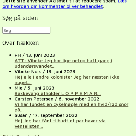
Dette site anvender Akismet til at reducere spam.
Læs
om hvordan din kommentar bliver behandlet
.
Søg på siden
Over hækken
PH
/
13. juni 2023
ATT: Vibeke Jeg har lige netop haft gang i
udendørsvandet...
Vibeke Nors
/
13. juni 2023
Hej alle i andre kolonister Jeg har næsten ikke
noget...
Mie
/
5. juni 2023
Bakkevang afholder L O P P E M A R...
Carsten Petersen
/
6. november 2022
Vi har fundet en cykelnøgle med en hvid/rød snor
på...
Susan
/
17. september 2022
Hej Jeg har fået tilbudt et par haver via
ventelisten...