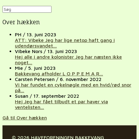
Over hækken
PH
/
13. juni 2023
ATT: Vibeke Jeg har lige netop haft gang i
udendørsvandet...
Vibeke Nors
/
13. juni 2023
Hej alle i andre kolonister Jeg har næsten ikke
noget...
Mie
/
5. juni 2023
Bakkevang afholder L O P P E M A R...
Carsten Petersen
/
6. november 2022
Vi har fundet en cykelnøgle med en hvid/rød snor
på...
Susan
/
17. september 2022
Hej Jeg har fået tilbudt et par haver via
ventelisten...
Gå til Over hækken
© 2026 HAVEFORENINGEN BAKKEVANG